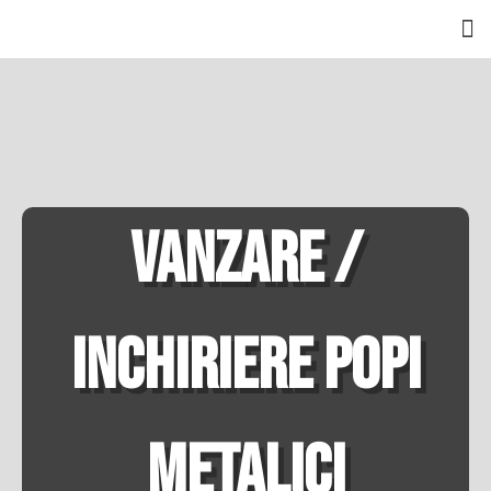
Despr
Po
Galer
VANZARE /
INCHIRIERE POPI
METALICI