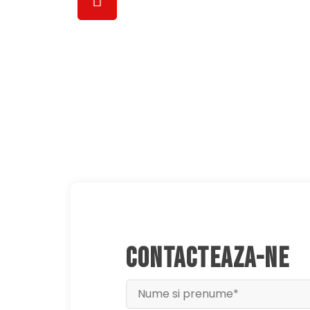
Bd Biruinței, nr 121, Pantelimon, IL
CONTACTEAZA-NE