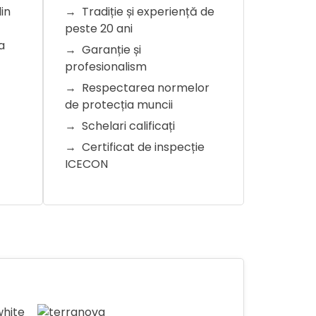
in
Tradiție și experiență de
peste 20 ani
a
Garanție și
profesionalism
Respectarea normelor
de protecția muncii
Schelari calificați
Certificat de inspecție
ICECON