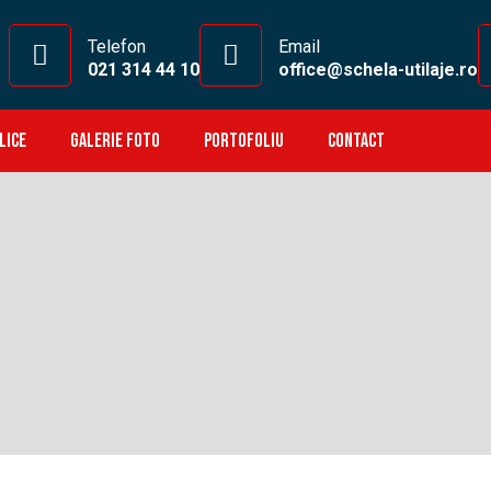
Telefon
Email
021 314 44 10
office@schela-utilaje.ro
LICE
GALERIE FOTO
PORTOFOLIU
CONTACT