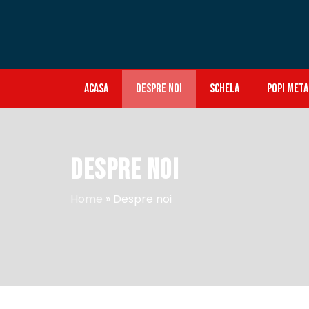
ACASA
DESPRE NOI
SCHELA
POPI META
DESPRE NOI
Home
»
Despre noi